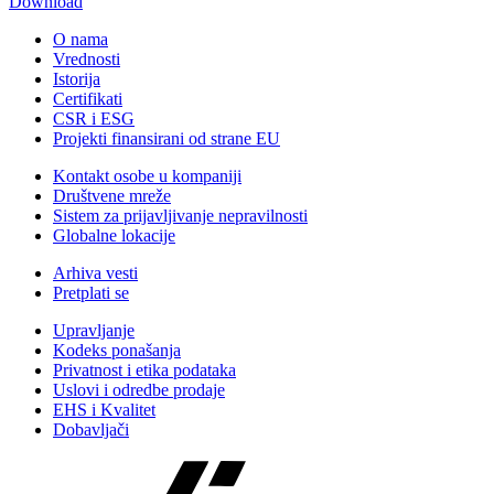
Download
O nama
Vrednosti
Istorija
Certifikati
CSR i ESG
Projekti finansirani od strane EU
Kontakt osobe u kompaniji
Društvene mreže
Sistem za prijavljivanje nepravilnosti
Globalne lokacije
Arhiva vesti
Pretplati se
Upravljanje
Kodeks ponašanja
Privatnost i etika podataka
Uslovi i odredbe prodaje
EHS i Kvalitet
Dobavljači