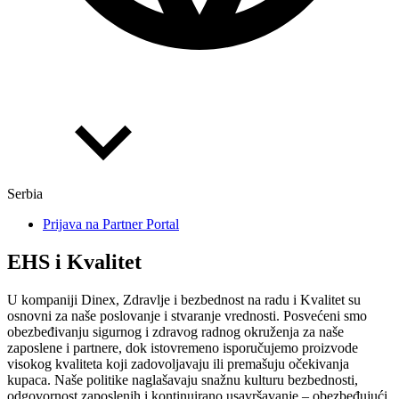
Serbia
Prijava na Partner Portal
EHS i Kvalitet
U kompaniji Dinex, Zdravlje i bezbednost na radu i Kvalitet su
osnovni za naše poslovanje i stvaranje vrednosti. Posvećeni smo
obezbeđivanju sigurnog i zdravog radnog okruženja za naše
zaposlene i partnere, dok istovremeno isporučujemo proizvode
visokog kvaliteta koji zadovoljavaju ili premašuju očekivanja
kupaca. Naše politike naglašavaju snažnu kulturu bezbednosti,
odgovornost zaposlenih i kontinuirano usavršavanje – obezbeđujući