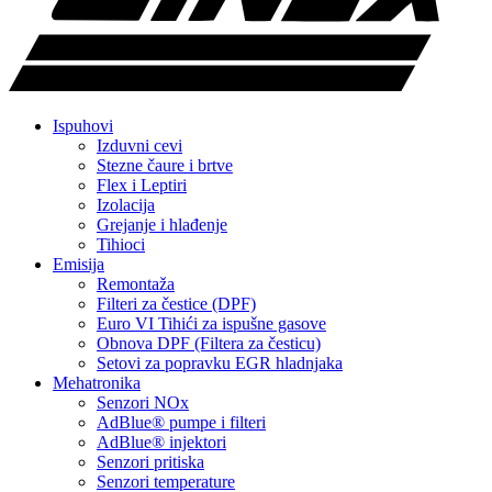
Ispuhovi
Izduvni cevi
Stezne čaure i brtve
Flex i Leptiri
Izolacija
Grejanje i hlađenje
Tihioci
Emisija
Remontaža
Filteri za čestice (DPF)
Euro VI Tihići za ispušne gasove
Obnova DPF (Filtera za česticu)
Setovi za popravku EGR hladnjaka
Mehatronika
Senzori NOx
AdBlue® pumpe i filteri
AdBlue® injektori
Senzori pritiska
Senzori temperature