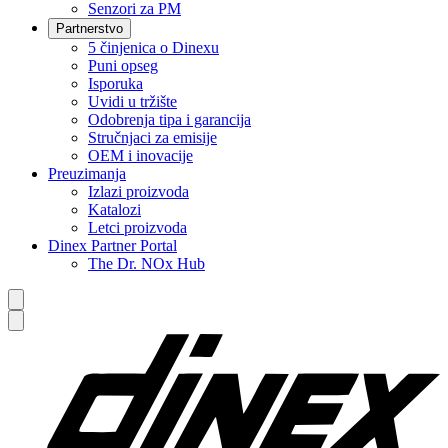
Senzori za PM
Partnerstvo
5 činjenica o Dinexu
Puni opseg
Isporuka
Uvidi u tržište
Odobrenja tipa i garancija
Stručnjaci za emisije
OEM i inovacije
Preuzimanja
Izlazi proizvoda
Katalozi
Letci proizvoda
Dinex Partner Portal
The Dr. NOx Hub