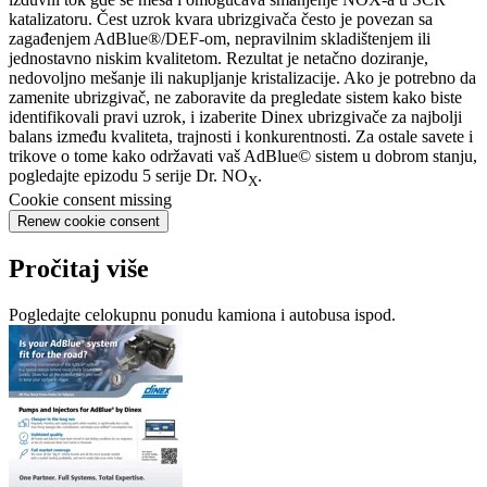
katalizatoru. Čest uzrok kvara ubrizgivača često je povezan sa
zagađenjem AdBlue®/DEF-om, nepravilnim skladištenjem ili
jednostavno niskim kvalitetom. Rezultat je netačno doziranje,
nedovoljno mešanje ili nakupljanje kristalizacije. Ako je potrebno da
zamenite ubrizgivač, ne zaboravite da pregledate sistem kako biste
identifikovali pravi uzrok, i izaberite Dinex ubrizgivače za najbolji
balans između kvaliteta, trajnosti i konkurentnosti. Za ostale savete i
trikove o tome kako održavati vaš AdBlue© sistem u dobrom stanju,
pogledajte epizodu 5 serije Dr. NO
.
X
Cookie consent missing
Renew cookie consent
Pročitaj više
Pogledajte celokupnu ponudu kamiona i autobusa ispod.