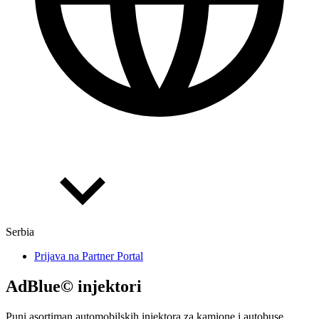
Serbia
Prijava na Partner Portal
AdBlue© injektori
Puni asortiman automobilskih injektora za kamione i autobuse