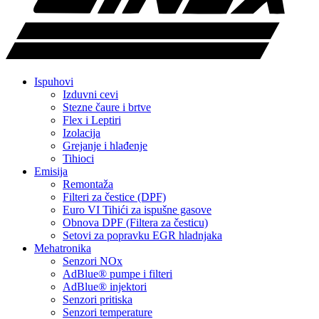
Ispuhovi
Izduvni cevi
Stezne čaure i brtve
Flex i Leptiri
Izolacija
Grejanje i hlađenje
Tihioci
Emisija
Remontaža
Filteri za čestice (DPF)
Euro VI Tihići za ispušne gasove
Obnova DPF (Filtera za česticu)
Setovi za popravku EGR hladnjaka
Mehatronika
Senzori NOx
AdBlue® pumpe i filteri
AdBlue® injektori
Senzori pritiska
Senzori temperature