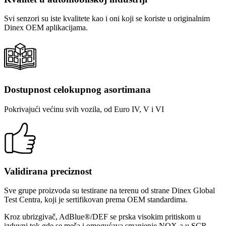
Svi senzori su iste kvalitete kao i oni koji se koriste u originalnim
Dinex OEM aplikacijama.
Dostupnost celokupnog asortimana
Pokrivajući većinu svih vozila, od Euro IV, V i VI
Validirana preciznost
Sve grupe proizvoda su testirane na terenu od strane Dinex Global
Test Centra, koji je sertifikovan prema OEM standardima.
Kroz ubrizgivač, AdBlue®/DEF se prska visokim pritiskom u
izduvni tok gde se meša i omogućava smanjenje NOX-a u SCR