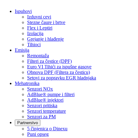
Ispuhovi
Izduvni cevi
Stezne čaure i brtve
Flex i Leptiri
Izolacija
Grejanje i hlađenje
Tihioci
Emisija
Remontaža
Filteri za čestice (DPF)
Euro VI Tihići za ispušne gasove
Obnova DPF (Filtera za česticu)
Setovi za popravku EGR hladnjaka
Mehatronika
Senzori NOx
AdBlue® pumpe i filteri
AdBlue® injektori
Senzori pritiska
Senzori temperature
Senzori za PM
Partnerstvo
5 činjenica o Dinexu
Puni opseg