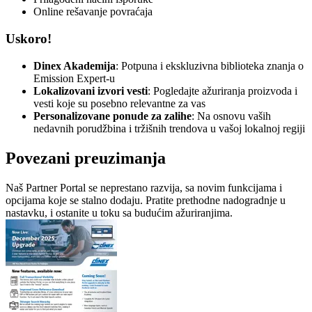
Online rešavanje povraćaja
Uskoro!
Dinex Akademija
: Potpuna i ekskluzivna biblioteka znanja o
Emission Expert-u
Lokalizovani izvori vesti
: Pogledajte ažuriranja proizvoda i
vesti koje su posebno relevantne za vas
Personalizovane ponude za zalihe
: Na osnovu vaših
nedavnih porudžbina i tržišnih trendova u vašoj lokalnoj regiji
Povezani preuzimanja
Naš Partner Portal se neprestano razvija, sa novim funkcijama i
opcijama koje se stalno dodaju. Pratite prethodne nadogradnje u
nastavku, i ostanite u toku sa budućim ažuriranjima.