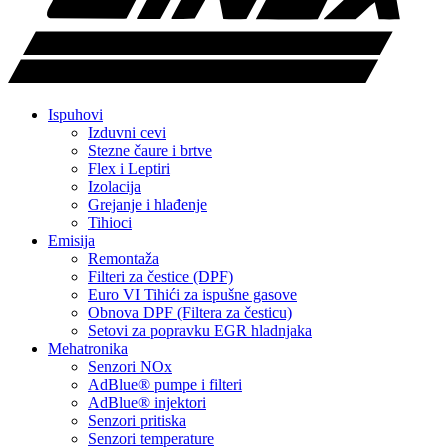
Ispuhovi
Izduvni cevi
Stezne čaure i brtve
Flex i Leptiri
Izolacija
Grejanje i hlađenje
Tihioci
Emisija
Remontaža
Filteri za čestice (DPF)
Euro VI Tihići za ispušne gasove
Obnova DPF (Filtera za česticu)
Setovi za popravku EGR hladnjaka
Mehatronika
Senzori NOx
AdBlue® pumpe i filteri
AdBlue® injektori
Senzori pritiska
Senzori temperature