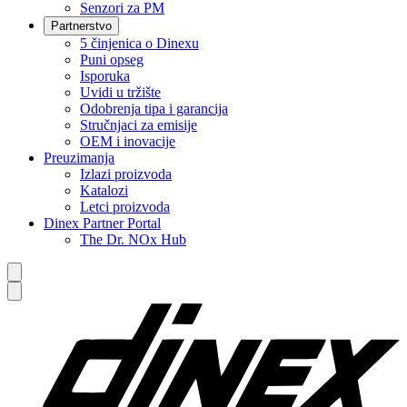
Senzori za PM
Partnerstvo
5 činjenica o Dinexu
Puni opseg
Isporuka
Uvidi u tržište
Odobrenja tipa i garancija
Stručnjaci za emisije
OEM i inovacije
Preuzimanja
Izlazi proizvoda
Katalozi
Letci proizvoda
Dinex Partner Portal
The Dr. NOx Hub