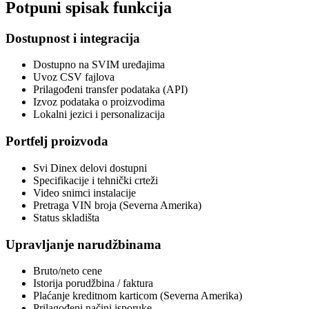
Potpuni spisak funkcija
Dostupnost i integracija
Dostupno na SVIM uređajima
Uvoz CSV fajlova
Prilagođeni transfer podataka (API)
Izvoz podataka o proizvodima
Lokalni jezici i personalizacija
Portfelj proizvoda
Svi Dinex delovi dostupni
Specifikacije i tehnički crteži
Video snimci instalacije
Pretraga VIN broja (Severna Amerika)
Status skladišta
Upravljanje narudžbinama
Bruto/neto cene
Istorija porudžbina / faktura
Plaćanje kreditnom karticom (Severna Amerika)
Prilagođeni načini isporuke