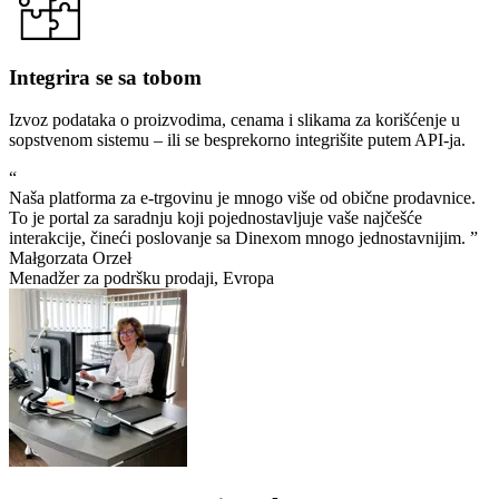
Integrira se sa tobom
Izvoz podataka o proizvodima, cenama i slikama za korišćenje u
sopstvenom sistemu – ili se besprekorno integrišite putem API-ja.
“
Naša platforma za e-trgovinu je mnogo više od obične prodavnice.
To je portal za saradnju koji pojednostavljuje vaše najčešće
interakcije, čineći poslovanje sa Dinexom mnogo jednostavnijim. ”
Małgorzata Orzeł
Menadžer za podršku prodaji, Evropa