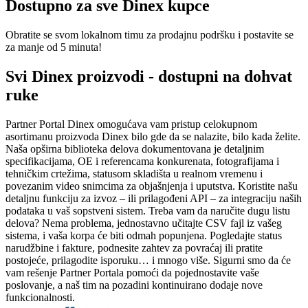
Dostupno za sve Dinex kupce
Obratite se svom lokalnom timu za prodajnu podršku i postavite se
za manje od 5 minuta!
Svi Dinex proizvodi - dostupni na dohvat
ruke
Partner Portal Dinex omogućava vam pristup celokupnom
asortimanu proizvoda Dinex bilo gde da se nalazite, bilo kada želite.
Naša opširna biblioteka delova dokumentovana je detaljnim
specifikacijama, OE i referencama konkurenata, fotografijama i
tehničkim crtežima, statusom skladišta u realnom vremenu i
povezanim video snimcima za objašnjenja i uputstva. Koristite našu
detaljnu funkciju za izvoz – ili prilagođeni API – za integraciju naših
podataka u vaš sopstveni sistem. Treba vam da naručite dugu listu
delova? Nema problema, jednostavno učitajte CSV fajl iz vašeg
sistema, i vaša korpa će biti odmah popunjena. Pogledajte status
narudžbine i fakture, podnesite zahtev za povraćaj ili pratite
postojeće, prilagodite isporuku… i mnogo više. Sigurni smo da će
vam rešenje Partner Portala pomoći da pojednostavite vaše
poslovanje, a naš tim na pozadini kontinuirano dodaje nove
funkcionalnosti.