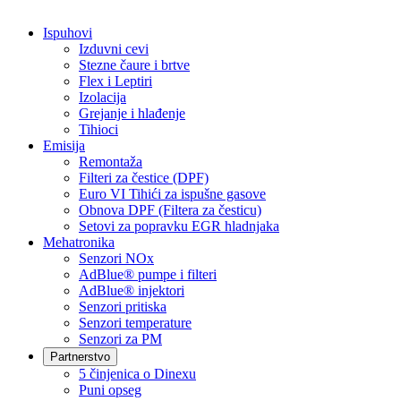
Ispuhovi
Izduvni cevi
Stezne čaure i brtve
Flex i Leptiri
Izolacija
Grejanje i hlađenje
Tihioci
Emisija
Remontaža
Filteri za čestice (DPF)
Euro VI Tihići za ispušne gasove
Obnova DPF (Filtera za česticu)
Setovi za popravku EGR hladnjaka
Mehatronika
Senzori NOx
AdBlue® pumpe i filteri
AdBlue® injektori
Senzori pritiska
Senzori temperature
Senzori za PM
Partnerstvo
5 činjenica o Dinexu
Puni opseg